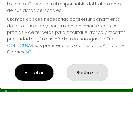
Lotería el Gancho es el responsable del tratamiento
de sus datos personales.
Usamos cookies necesarias para el funcionamiento
de este sitio web y, con su consentimiento, cookies
propias y de terceros para analizar el tráfico y mostrar
publicidad según sus hábitos de navegación. Puede
LOTERÍA EL GANCHO
CONFIGURAR
sus preferencias o consultar la Política de
Cookies
AQUÍ
.
¿Quiénes somos?
Comprar lotería
Resultados
Contacto
Aceptar
Rechazar
Empresas
Boletos digitales
Acceso
Registro
REDES SOCIALES
CONTACTO