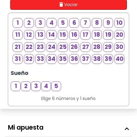
Vaciar
1
2
3
4
5
6
7
8
9
10
11
12
13
14
15
16
17
18
19
20
21
22
23
24
25
26
27
28
29
30
31
32
33
34
35
36
37
38
39
40
Sueño
S
1
2
3
4
5
Elige 6 números y 1 sueño
Mi apuesta