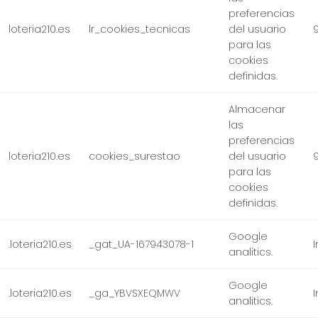
preferencias
loteria210.es
lr_cookies_tecnicas
del usuario
para las
cookies
definidas.
Almacenar
las
preferencias
loteria210.es
cookies_surestao
del usuario
para las
cookies
definidas.
Google
.loteria210.es
_gat_UA-167943078-1
analitics.
Google
.loteria210.es
_ga_YBVSXEQMWV
analitics.