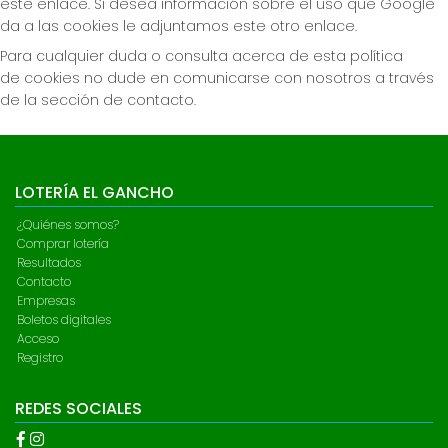
este enlace. Si desea información sobre el uso que Google
da a las cookies le adjuntamos este otro enlace.
Para cualquier duda o consulta acerca de esta política
de cookies no dude en comunicarse con nosotros a través
de la sección de contacto.
LOTERÍA EL GANCHO
¿Quiénes somos?
Comprar lotería
Resultados
Contacto
Empresas
Boletos digitales
Acceso
Registro
REDES SOCIALES