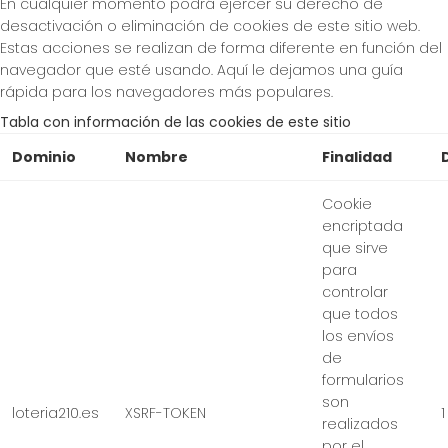
En cualquier momento podrá ejercer su derecho de
desactivación o eliminación de cookies de este sitio web.
Estas acciones se realizan de forma diferente en función del
navegador que esté usando. Aquí le dejamos una guía
rápida para los navegadores más populares.
Tabla con información de las cookies de este sitio
Dominio
Nombre
Finalidad
Cookie
encriptada
que sirve
para
controlar
que todos
los envíos
de
formularios
son
loteria210.es
XSRF-TOKEN
1
realizados
por el