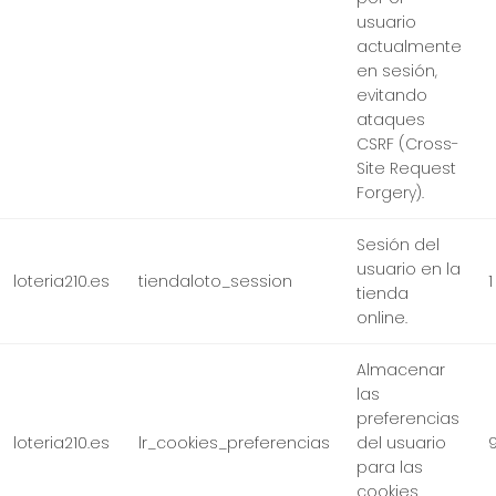
usuario
actualmente
en sesión,
evitando
ataques
CSRF (Cross-
Site Request
Forgery).
Sesión del
usuario en la
loteria210.es
tiendaloto_session
1
tienda
online.
Almacenar
las
preferencias
loteria210.es
lr_cookies_preferencias
del usuario
para las
cookies