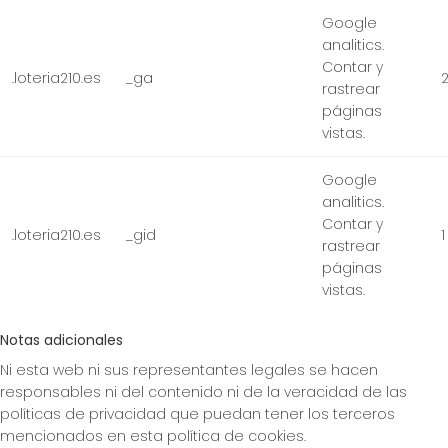
Google
analitics.
Contar y
.loteria210.es
_ga
rastrear
páginas
vistas.
Google
analitics.
Contar y
.loteria210.es
_gid
1
rastrear
páginas
vistas.
Notas adicionales
Ni esta web ni sus representantes legales se hacen
responsables ni del contenido ni de la veracidad de las
políticas de privacidad que puedan tener los terceros
mencionados en esta política de cookies.