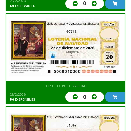
22/12/2026
0
50
DISPONIBLES
60716
SORTEO EXTRA. DE NAVIDAD
22/12/2026
0
50
DISPONIBLES
31342