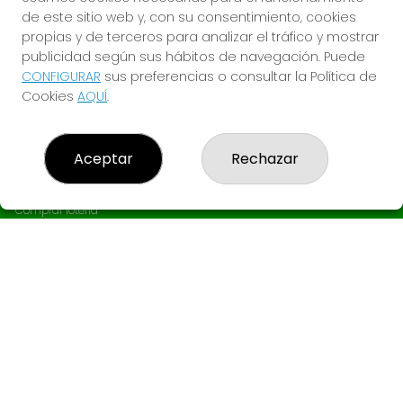
de este sitio web y, con su consentimiento, cookies
propias y de terceros para analizar el tráfico y mostrar
publicidad según sus hábitos de navegación. Puede
CONFIGURAR
sus preferencias o consultar la Política de
Cookies
AQUÍ
.
Aceptar
Rechazar
LOTERÍA EL GANCHO
¿Quiénes somos?
Comprar lotería
Resultados
Contacto
Empresas
Boletos digitales
Acceso
Registro
REDES SOCIALES