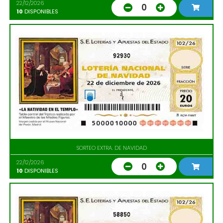
22/12/2026
0
10
DISPONIBLES
92930
SORTEO EXTRA. DE NAVIDAD
22/12/2026
0
10
DISPONIBLES
58850