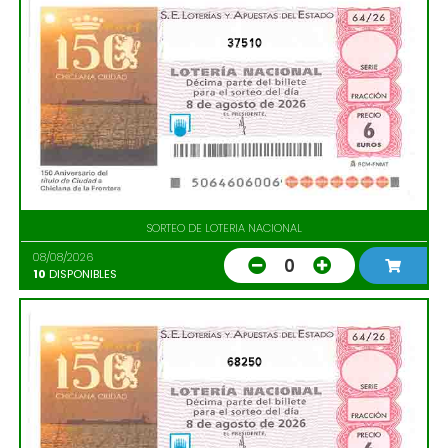
37510
SORTEO DE LOTERIA NACIONAL
08/08/2026
0
10
DISPONIBLES
68250