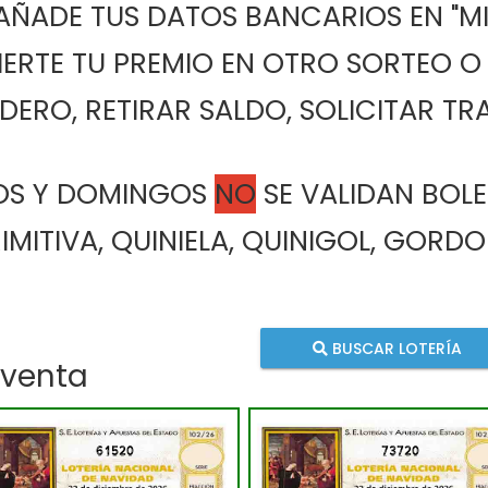
   2.- AÑADE TUS DATOS BANCARIOS EN "MI
3.- INVIERTE TU PREMIO EN OTRO SORTEO
 MONEDERO, RETIRAR SALDO, SOLICITAR T
OS Y DOMINGOS 
NO
 SE VALIDAN BOLE
MITIVA, QUINIELA, QUINIGOL, GORD
BUSCAR LOTERÍA
 venta
61520
73720