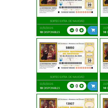
SORTEO EXTRA. DE NAVIDAD
22/12/2026
22/
0
10
DISPONIBLES
10
D
58850
SORTEO EXTRA. DE NAVIDAD
22/12/2026
22/
0
10
DISPONIBLES
10
D
13907