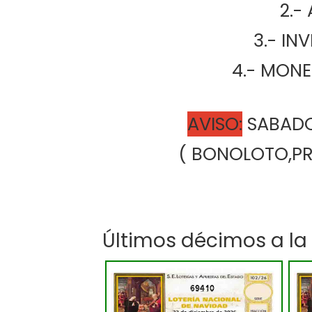
   
      
      4.-
AVISO:
 SABAD
( BONOLOTO,PRI
Últimos décimos a la
69410