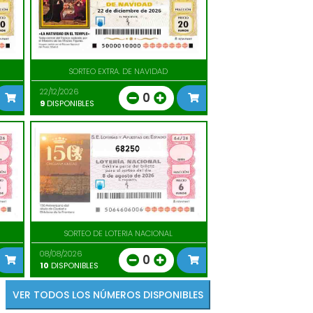
SORTEO EXTRA. DE NAVIDAD
22/12/2026
0
9
DISPONIBLES
68250
SORTEO DE LOTERIA NACIONAL
08/08/2026
0
10
DISPONIBLES
VER TODOS LOS NÚMEROS DISPONIBLES