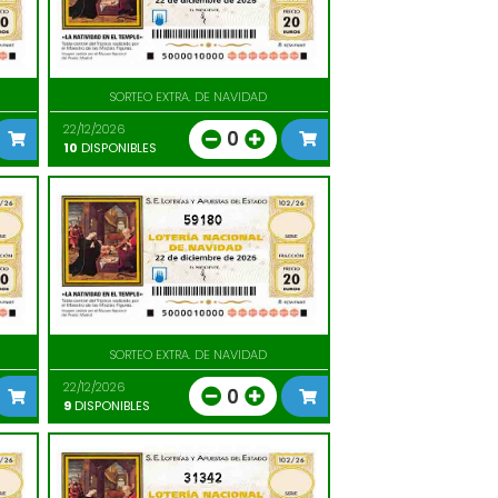
SORTEO EXTRA. DE NAVIDAD
22/12/2026
0
10
DISPONIBLES
59180
SORTEO EXTRA. DE NAVIDAD
22/12/2026
0
9
DISPONIBLES
31342