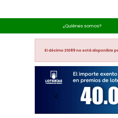
¿Quiénes somos?
El décimo 21089 no está disponible pa
Imagen anterior