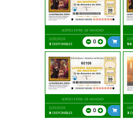
SORTEO EXTRA. DE NAVIDAD
22/12/2026
22/
0
3
DISPONIBLES
50
60106
SORTEO EXTRA. DE NAVIDAD
22/12/2026
08/
0
8
DISPONIBLES
3
D