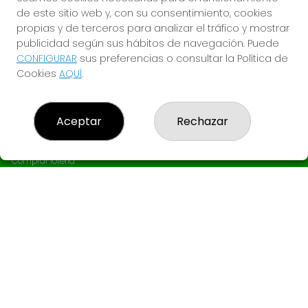
de este sitio web y, con su consentimiento, cookies
propias y de terceros para analizar el tráfico y mostrar
publicidad según sus hábitos de navegación. Puede
CONFIGURAR
sus preferencias o consultar la Política de
Cookies
AQUÍ
.
Aceptar
Rechazar
LOTERÍA EL GANCHO
¿Quiénes somos?
Comprar lotería
Resultados
Contacto
Empresas
Boletos digitales
Acceso
Registro
REDES SOCIALES