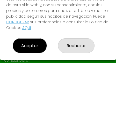
de este sitio web y, con su consentimiento, cookies
propias y de terceros para analizar el tráfico y mostrar
publicidad según sus hábitos de navegación. Puede
CONFIGURAR
sus preferencias o consultar la Política de
Cookies
AQUÍ
.
Aceptar
Rechazar
LOTERÍA EL GANCHO
¿Quiénes somos?
Comprar lotería
Resultados
Contacto
Empresas
Boletos digitales
Acceso
Registro
REDES SOCIALES